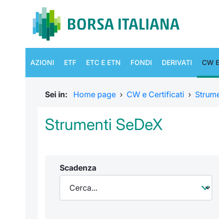
AZIONI
ETF
ETC E ETN
FONDI
DERIVATI
CW E
Sei in:
Home page
›
CW e Certificati
›
Strum
Strumenti SeDeX
Scadenza