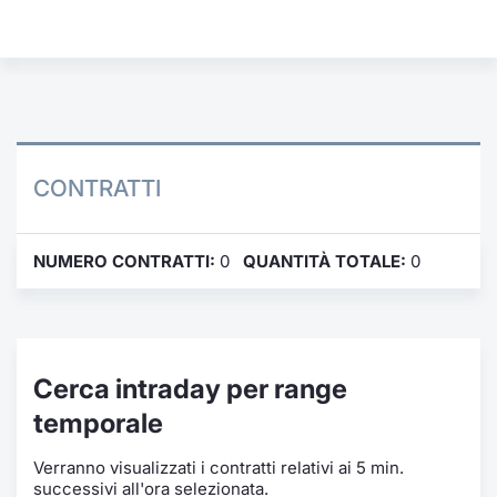
Formaz
Specific
Statisti
Avvisi
Market
CONTRATTI
KID
NUMERO CONTRATTI:
0
QUANTITÀ TOTALE:
0
Cerca intraday per range
temporale
Verranno visualizzati i contratti relativi ai 5 min.
successivi all'ora selezionata.