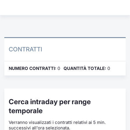
Formaz
Specific
Statisti
Avvisi
Market
CONTRATTI
KID
NUMERO CONTRATTI:
0
QUANTITÀ TOTALE:
0
Cerca intraday per range
temporale
Verranno visualizzati i contratti relativi ai 5 min.
successivi all'ora selezionata.