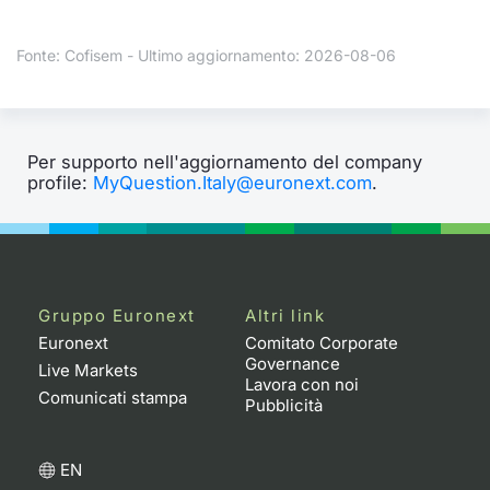
Formaz
Specific
Fonte: Cofisem - Ultimo aggiornamento: 2026-08-06
Statisti
Avvisi
Market
Per supporto nell'aggiornamento del company
profile:
MyQuestion.Italy@euronext.com
.
KID
Gruppo Euronext
Altri link
Euronext
Comitato Corporate
Governance
Live Markets
Lavora con noi
Comunicati stampa
Pubblicità
EN