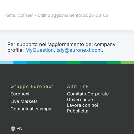
Formaz
Specific
Fonte: Cofisem - Ultimo aggiornamento: 2026-08-06
Statisti
Avvisi
Market
Per supporto nell'aggiornamento del company
profile:
MyQuestion.Italy@euronext.com
.
KID
Gruppo Euronext
Altri link
Euronext
Comitato Corporate
Governance
Live Markets
Lavora con noi
Comunicati stampa
Pubblicità
EN