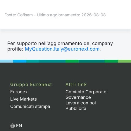
Formaz
Specific
Fonte: Cofisem - Ultimo aggiornamento: 2026-08-08
Statisti
Avvisi
Market
Per supporto nell'aggiornamento del company
profile:
MyQuestion.Italy@euronext.com
.
KID
Gruppo Euronext
Altri link
Euronext
Comitato Corporate
Governance
Live Markets
Lavora con noi
Comunicati stampa
Pubblicità
EN