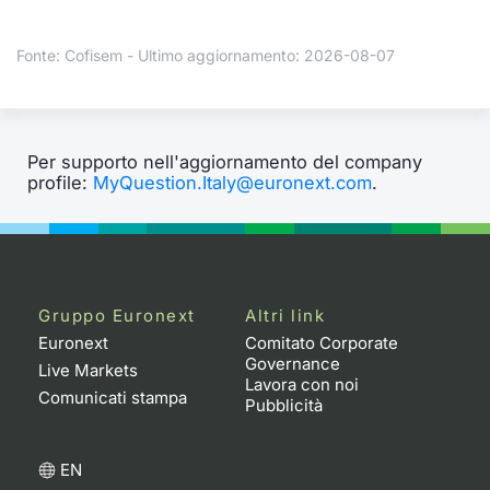
Formaz
Specific
Fonte: Cofisem - Ultimo aggiornamento: 2026-08-07
Statisti
Avvisi
Market
Per supporto nell'aggiornamento del company
profile:
MyQuestion.Italy@euronext.com
.
KID
Gruppo Euronext
Altri link
Euronext
Comitato Corporate
Governance
Live Markets
Lavora con noi
Comunicati stampa
Pubblicità
EN