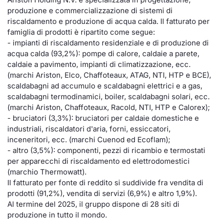
produzione e commercializzazione di sistemi di
Documenti
Notizie e Formazione
Settoria
Per emit
Docume
Dividen
Emittent
KID/PRI
Notizie
Servizi 
riscaldamento e produzione di acqua calda. Il fatturato per
famiglia di prodotti è ripartito come segue:
Listed Brands
Chi siamo
Docume
Formazi
BTP Min
Formaz
Listing
Statisti
Dati di
- impianti di riscaldamento residenziale e di produzione di
Milan
acqua calda (93,2%): pompe di calore, caldaie a parete,
Calendario Conferenze
Formazi
BONO Mi
Material
Analisi 
caldaie a pavimento, impianti di climatizzazione, ecc.
Segmen
(marchi Ariston, Elco, Chaffoteaux, ATAG, NTI, HTP e BCE),
scaldabagni ad accumulo e scaldabagni elettrici e a gas,
IPO e Matricole
OAT Min
Intermed
Mercato
scaldabagni termodinamici, boiler, scaldabagni solari, ecc.
(marchi Ariston, Chaffoteaux, Racold, NTI, HTP e Calorex);
Cambi
BUND Mi
Mifid 2
- bruciatori (3,3%): bruciatori per caldaie domestiche e
BTP
industriali, riscaldatori d'aria, forni, essiccatori,
MiFID 2
BTP Min
Regolam
inceneritori, ecc. (marchi Cuenod ed Ecoflam);
Market M
- altro (3,5%): componenti, pezzi di ricambio e termostati
Speciali
per apparecchi di riscaldamento ed elettrodomestici
Opzioni
Academ
(marchio Thermowatt).
RFQ
Il fatturato per fonte di reddito si suddivide fra vendita di
Opzioni 
prodotti (91,2%), vendita di servizi (6,9%) e altro 1,9%).
Spread 
Al termine del 2025, il gruppo dispone di 28 siti di
Indicato
produzione in tutto il mondo.