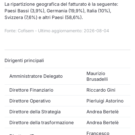
Formaz
La ripartizione geografica del fatturato è la seguente:
Specific
Paesi Bassi (3,9%), Germania (19,9%), Italia (10%),
Statisti
Svizzera (7,6%) e altri Paesi (58,6%).
Avvisi
Fonte: Cofisem - Ultimo aggiornamento: 2026-08-04
Market
KID
Dirigenti principali
Maurizio
Amministratore Delegato
Brusadelli
Direttore Finanziario
Riccardo Gini
Direttore Operativo
Pierluigi Astorino
Direttore della Strategia
Andrea Bertelè
Direttore della trasformazione
Andrea Bertelè
Francesco