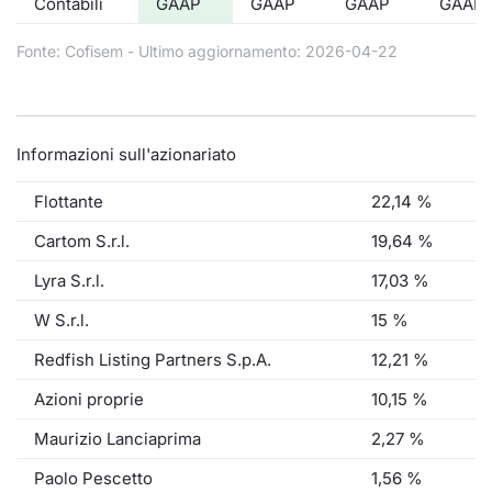
Contabili
GAAP
GAAP
GAAP
GAAP
Fonte: Cofisem - Ultimo aggiornamento: 2026-04-22
Informazioni sull'azionariato
Flottante
22,14 %
Cartom S.r.l.
19,64 %
Lyra S.r.l.
17,03 %
W S.r.l.
15 %
Redfish Listing Partners S.p.A.
12,21 %
Azioni proprie
10,15 %
Maurizio Lanciaprima
2,27 %
Paolo Pescetto
1,56 %