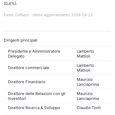
Formaz
(0,4%).
Specific
Statisti
Fonte: Cofisem - Ultimo aggiornamento: 2026-04-22
Avvisi
Market
Dirigenti principali
KID
Presidente e Amministratore
Lamberto
Delegato
Mattioli
Lamberto
Direttore commerciale
Mattioli
Maurizio
Direttore Finanziario
Lanciaprima
Direttore delle Relazioni con gli
Maurizio
Investitori
Lanciaprima
Direttore Ricerca & Sviluppo
Claudio Tonti