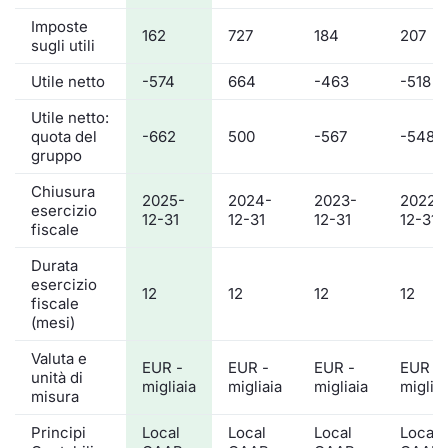
Imposte
162
727
184
207
sugli utili
Utile netto
-574
664
-463
-518
Utile netto:
quota del
-662
500
-567
-548
gruppo
Chiusura
2025-
2024-
2023-
2022-
esercizio
12-31
12-31
12-31
12-31
fiscale
Durata
esercizio
12
12
12
12
fiscale
(mesi)
Valuta e
EUR -
EUR -
EUR -
EUR -
unità di
migliaia
migliaia
migliaia
migliai
misura
Principi
Local
Local
Local
Local