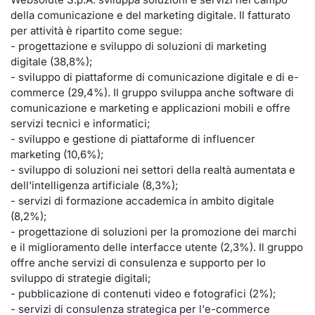
della comunicazione e del marketing digitale. Il fatturato
Documenti
Notizie e Formazione
Settoria
Per emit
Docume
Dividen
Emittent
KID/PRI
Notizie
Servizi 
per attività è ripartito come segue:
- progettazione e sviluppo di soluzioni di marketing
Listed Brands
Chi siamo
Docume
Formazi
BTP Min
Formaz
Listing
Statisti
Dati di
digitale (38,8%);
Milan
- sviluppo di piattaforme di comunicazione digitale e di e-
Calendario Conferenze
Formazi
BONO Mi
Material
Analisi 
commerce (29,4%). Il gruppo sviluppa anche software di
Segmen
comunicazione e marketing e applicazioni mobili e offre
servizi tecnici e informatici;
IPO e Matricole
OAT Min
Intermed
Mercato
- sviluppo e gestione di piattaforme di influencer
marketing (10,6%);
Cambi
BUND Mi
Mifid 2
- sviluppo di soluzioni nei settori della realtà aumentata e
BTP
dell'intelligenza artificiale (8,3%);
MiFID 2
BTP Min
Regolam
- servizi di formazione accademica in ambito digitale
Market M
(8,2%);
Speciali
- progettazione di soluzioni per la promozione dei marchi
Opzioni
Academ
e il miglioramento delle interfacce utente (2,3%). Il gruppo
RFQ
offre anche servizi di consulenza e supporto per lo
Opzioni 
sviluppo di strategie digitali;
Spread 
- pubblicazione di contenuti video e fotografici (2%);
Indicato
- servizi di consulenza strategica per l'e-commerce