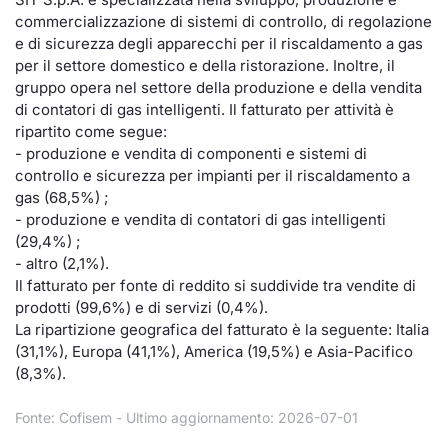
commercializzazione di sistemi di controllo, di regolazione
Documenti
Notizie e Formazione
Settoria
Per emit
Docume
Dividen
Emittent
KID/PRI
Notizie
Servizi 
e di sicurezza degli apparecchi per il riscaldamento a gas
per il settore domestico e della ristorazione. Inoltre, il
Listed Brands
Chi siamo
Docume
Formazi
BTP Min
Formaz
Listing
Statisti
Dati di
gruppo opera nel settore della produzione e della vendita
Milan
di contatori di gas intelligenti. Il fatturato per attività è
Calendario Conferenze
Formazi
BONO Mi
Material
Analisi 
ripartito come segue:
Segmen
- produzione e vendita di componenti e sistemi di
controllo e sicurezza per impianti per il riscaldamento a
IPO e Matricole
OAT Min
Intermed
Mercato
gas (68,5%) ;
- produzione e vendita di contatori di gas intelligenti
Cambi
BUND Mi
Mifid 2
(29,4%) ;
BTP
- altro (2,1%).
MiFID 2
BTP Min
Regolam
Il fatturato per fonte di reddito si suddivide tra vendite di
Market M
prodotti (99,6%) e di servizi (0,4%).
Speciali
La ripartizione geografica del fatturato è la seguente: Italia
Opzioni
Academ
(31,1%), Europa (41,1%), America (19,5%) e Asia-Pacifico
RFQ
(8,3%).
Opzioni 
Spread 
Fonte: Cofisem - Ultimo aggiornamento: 2026-07-01
Indicato