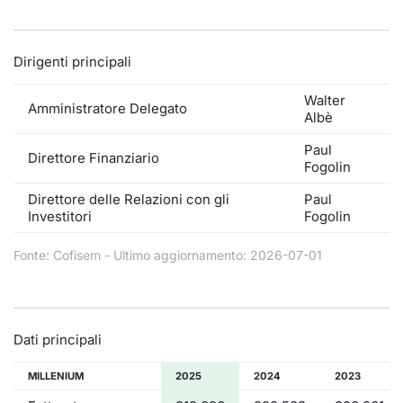
Formaz
Specific
Statisti
Dirigenti principali
Avvisi
Walter
Amministratore Delegato
Albè
Market
Paul
Direttore Finanziario
KID
Fogolin
Direttore delle Relazioni con gli
Paul
Investitori
Fogolin
Fonte: Cofisem - Ultimo aggiornamento: 2026-07-01
Dati principali
MILLENIUM
2025
2024
2023