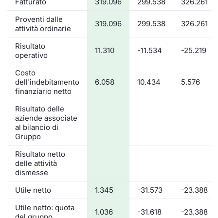
Fatturato
319.096
299.538
326.261
Proventi dalle
319.096
299.538
326.261
attività ordinarie
Risultato
11.310
-11.534
-25.219
operativo
Costo
dell'indebitamento
6.058
10.434
5.576
finanziario netto
Risultato delle
aziende associate
al bilancio di
Gruppo
Risultato netto
delle attività
dismesse
Utile netto
1.345
-31.573
-23.388
Utile netto: quota
1.036
-31.618
-23.388
del gruppo