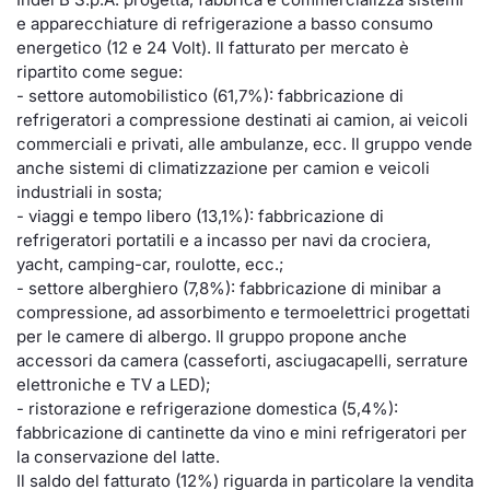
e apparecchiature di refrigerazione a basso consumo
Documenti
Notizie e Formazione
Settoria
Per emit
Docume
Dividen
Emittent
KID/PRI
Notizie
Servizi 
energetico (12 e 24 Volt). Il fatturato per mercato è
ripartito come segue:
Listed Brands
Chi siamo
Docume
Formazi
BTP Min
Formaz
Listing
Statisti
Dati di
- settore automobilistico (61,7%): fabbricazione di
Milan
refrigeratori a compressione destinati ai camion, ai veicoli
Calendario Conferenze
Formazi
BONO Mi
Material
Analisi 
commerciali e privati, alle ambulanze, ecc. Il gruppo vende
Segmen
anche sistemi di climatizzazione per camion e veicoli
industriali in sosta;
IPO e Matricole
OAT Min
Intermed
Mercato
- viaggi e tempo libero (13,1%): fabbricazione di
refrigeratori portatili e a incasso per navi da crociera,
Cambi
BUND Mi
Mifid 2
yacht, camping-car, roulotte, ecc.;
BTP
- settore alberghiero (7,8%): fabbricazione di minibar a
MiFID 2
BTP Min
Regolam
compressione, ad assorbimento e termoelettrici progettati
Market M
per le camere di albergo. Il gruppo propone anche
Speciali
accessori da camera (casseforti, asciugacapelli, serrature
Opzioni
Academ
elettroniche e TV a LED);
RFQ
- ristorazione e refrigerazione domestica (5,4%):
Opzioni 
fabbricazione di cantinette da vino e mini refrigeratori per
Spread 
la conservazione del latte.
Indicato
Il saldo del fatturato (12%) riguarda in particolare la vendita