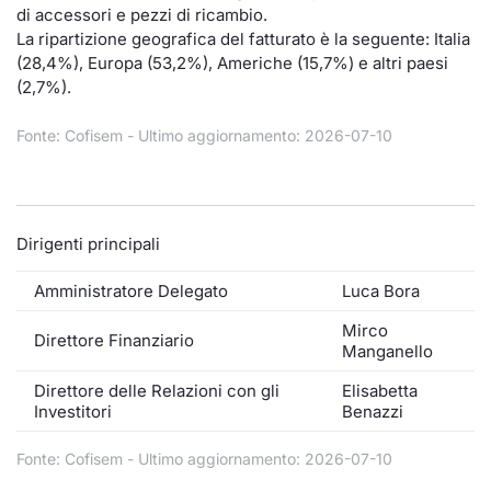
Formaz
di accessori e pezzi di ricambio.
Specific
La ripartizione geografica del fatturato è la seguente: Italia
Statisti
(28,4%), Europa (53,2%), Americhe (15,7%) e altri paesi
(2,7%).
Avvisi
Fonte: Cofisem - Ultimo aggiornamento: 2026-07-10
Market
KID
Dirigenti principali
Amministratore Delegato
Luca Bora
Mirco
Direttore Finanziario
Manganello
Direttore delle Relazioni con gli
Elisabetta
Investitori
Benazzi
Fonte: Cofisem - Ultimo aggiornamento: 2026-07-10