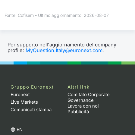
Formaz
Specific
Fonte: Cofisem - Ultimo aggiornamento: 2026-08-07
Statisti
Avvisi
Market
Per supporto nell'aggiornamento del company
profile:
MyQuestion.Italy@euronext.com
.
KID
Gruppo Euronext
Altri link
Euronext
Comitato Corporate
Governance
Live Markets
Lavora con noi
Comunicati stampa
Pubblicità
EN