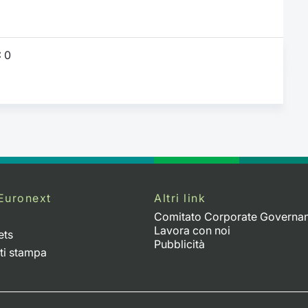
:
0
Euronext
Altri link
Comitato Corporate Governa
Lavora con noi
ets
Pubblicità
ti stampa