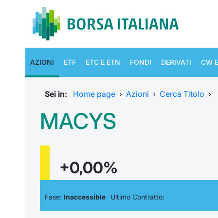
AZIONI
ETF
ETC E ETN
FONDI
DERIVATI
CW E
Sei in:
Home page
›
Azioni
›
Cerca Titolo
›
MACYS
+0,00%
Fase:
Inaccessible
Ultimo Contratto: