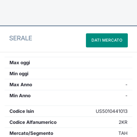
Formaz
Specific
Statisti
Avvisi
SERALE
DATI MERCATO
Market
KID
Max oggi
Min oggi
Max Anno
-
Min Anno
-
Codice Isin
US5010441013
Codice Alfanumerico
2KR
Mercato/Segmento
TAH