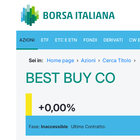
AZIONI
ETF
ETC E ETN
FONDI
DERIVATI
CW E
Sei in:
Home page
›
Azioni
›
Cerca Titolo
›
BEST BUY CO
+0,00%
Fase:
Inaccessible
Ultimo Contratto: