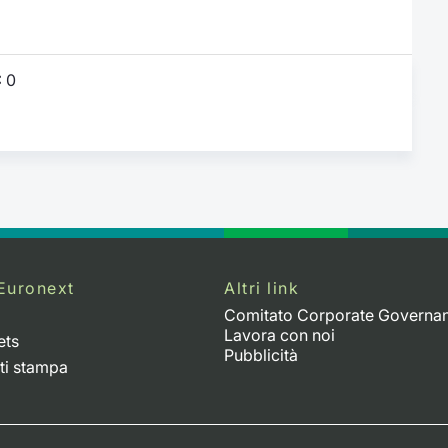
:
0
Euronext
Altri link
Comitato Corporate Governa
Lavora con noi
ets
Pubblicità
ti stampa