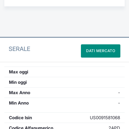
Formaz
Specific
Statisti
Avvisi
Market
SERALE
DATI MERCATO
KID
Max oggi
Min oggi
Max Anno
-
Min Anno
-
Codice Isin
US0091581068
Codice Alfanumerico
2APD