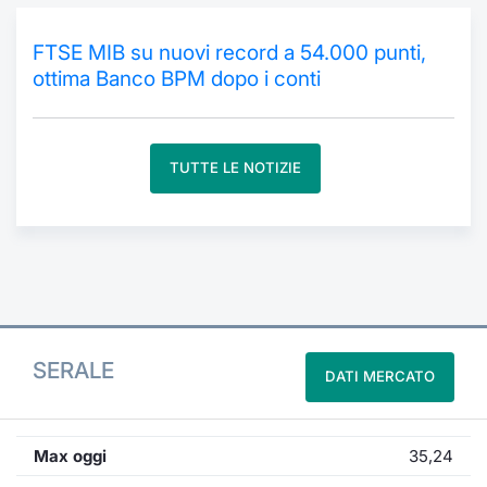
Formaz
Specific
FTSE MIB su nuovi record a 54.000 punti,
Statisti
ottima Banco BPM dopo i conti
Avvisi
Market
TUTTE LE NOTIZIE
KID
SERALE
DATI MERCATO
Max oggi
35,24