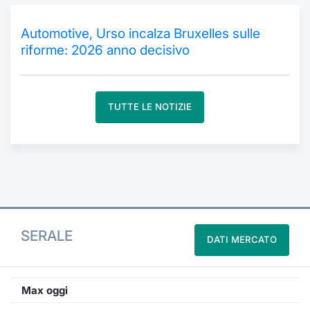
Formaz
Specific
Automotive, Urso incalza Bruxelles sulle
Statisti
riforme: 2026 anno decisivo
Avvisi
Market
TUTTE LE NOTIZIE
KID
SERALE
DATI MERCATO
Max oggi