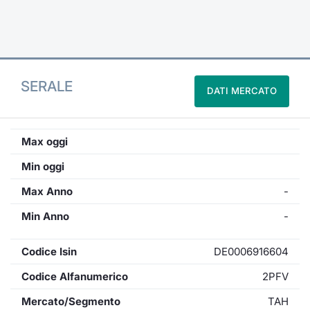
Formaz
Specific
Statisti
Avvisi
SERALE
DATI MERCATO
Market
KID
Max oggi
Min oggi
Max Anno
-
Min Anno
-
Codice Isin
DE0006916604
Codice Alfanumerico
2PFV
Mercato/Segmento
TAH