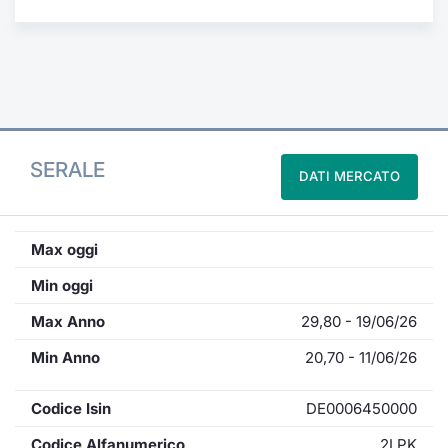
Formaz
Specific
Statisti
Avvisi
Market
SERALE
DATI MERCATO
KID
Max oggi
Min oggi
Max Anno
29,80 - 19/06/26
Min Anno
20,70 - 11/06/26
Codice Isin
DE0006450000
Codice Alfanumerico
2LPK