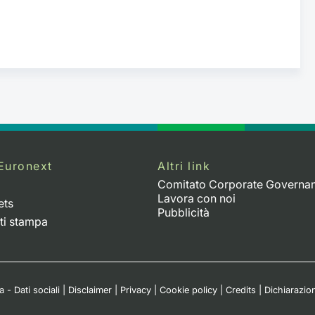
Euronext
Altri link
Comitato Corporate Governa
Lavora con noi
ets
Pubblicità
ti stampa
 - Dati sociali
|
Disclaimer
|
Privacy
|
Cookie policy
|
Credits
|
Dichiarazion