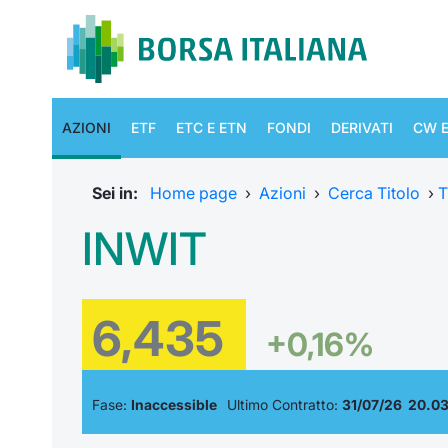
AZIONI
ETF
ETC E ETN
FONDI
DERIVATI
CW E
Sei in:
Home page
›
Azioni
›
Cerca Titolo
›
T
INWIT
6,435
+0,16%
Fase:
Inaccessible
Ultimo Contratto:
31/07/26 20.03