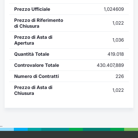
Formaz
Prezzo Ufficiale
1,024609
Specific
Statisti
Prezzo di Riferimento
1,022
Avvisi
di Chiusura
Prezzo di Asta di
1,036
Market
Apertura
Quantità Totale
419.018
KID
Controvalore Totale
430.407,889
Numero di Contratti
226
Prezzo di Asta di
1,022
Chiusura
..