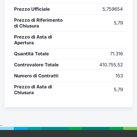
Formaz
Prezzo Ufficiale
5,759654
Specific
Statisti
Prezzo di Riferimento
5,79
Avvisi
di Chiusura
Prezzo di Asta di
Market
Apertura
Quantità Totale
71.316
KID
Controvalore Totale
410.755,52
Numero di Contratti
153
Prezzo di Asta di
5,79
Chiusura
..