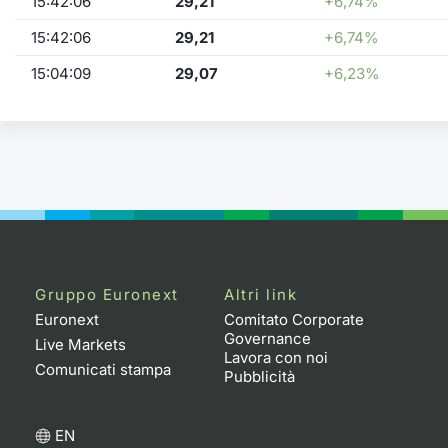
15:42:06
29,21
+6,74%
15:42:06
29,21
+6,74%
15:04:09
29,07
+6,23%
Gruppo Euronext
Altri link
Euronext
Comitato Corporate
Governance
Live Markets
Lavora con noi
Comunicati stampa
Pubblicità
EN