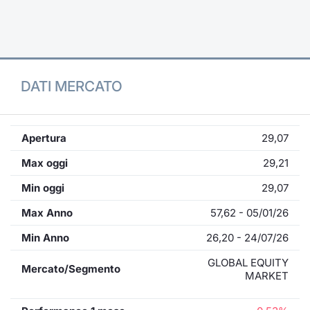
Formaz
Specific
Statisti
Avvisi
DATI MERCATO
Market
KID
Apertura
29,07
Max oggi
29,21
Min oggi
29,07
Max Anno
57,62 - 05/01/26
Min Anno
26,20 - 24/07/26
GLOBAL EQUITY
Mercato/Segmento
MARKET