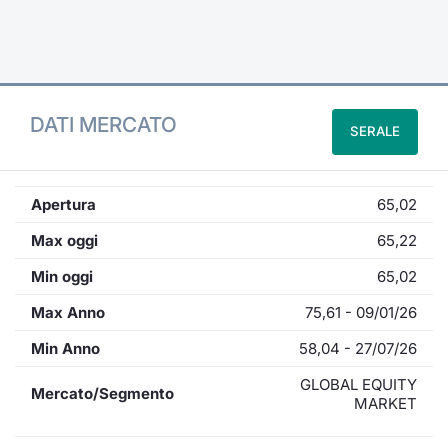
Formaz
Specific
Statisti
Avvisi
DATI MERCATO
SERALE
Market
KID
Apertura
65,02
Max oggi
65,22
Min oggi
65,02
Max Anno
75,61 - 09/01/26
Min Anno
58,04 - 27/07/26
GLOBAL EQUITY
Mercato/Segmento
MARKET