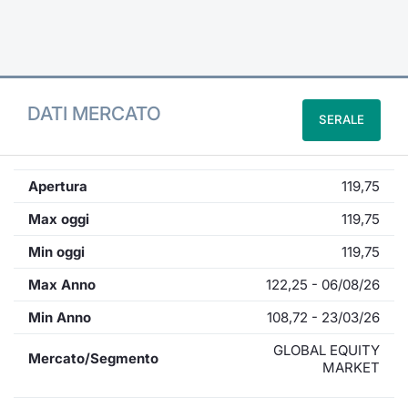
Formaz
Specific
Statisti
Avvisi
DATI MERCATO
SERALE
Market
KID
Apertura
119,75
Max oggi
119,75
Min oggi
119,75
Max Anno
122,25 - 06/08/26
Min Anno
108,72 - 23/03/26
GLOBAL EQUITY
Mercato/Segmento
MARKET