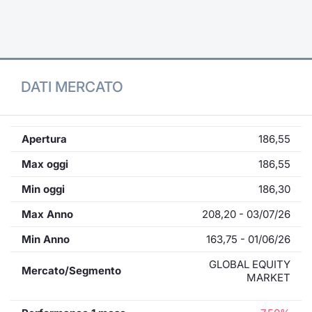
Formaz
Specific
Statisti
Avvisi
DATI MERCATO
Market
KID
Apertura
186,55
Max oggi
186,55
Min oggi
186,30
Max Anno
208,20 - 03/07/26
Min Anno
163,75 - 01/06/26
GLOBAL EQUITY
Mercato/Segmento
MARKET