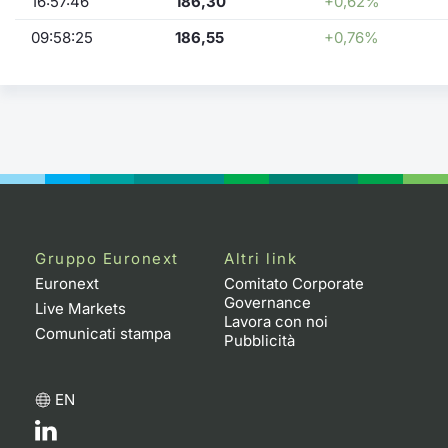
16:57:46
186,30
+0,62%
09:58:25
186,55
+0,76%
Gruppo Euronext
Altri link
Euronext
Comitato Corporate
Governance
Live Markets
Lavora con noi
Comunicati stampa
Pubblicità
EN