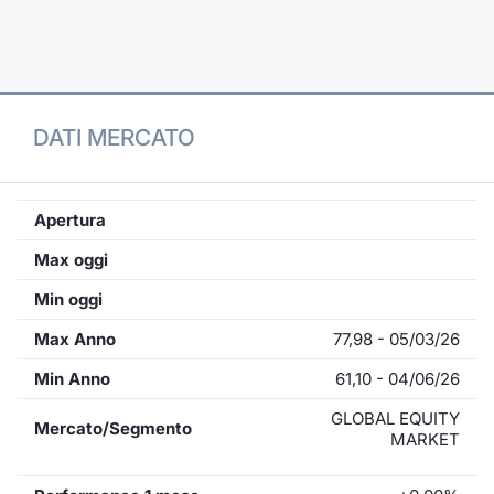
Formaz
Specific
Statisti
Avvisi
DATI MERCATO
Market
KID
Apertura
Max oggi
Min oggi
Max Anno
77,98 - 05/03/26
Min Anno
61,10 - 04/06/26
GLOBAL EQUITY
Mercato/Segmento
MARKET