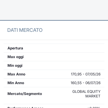
Formaz
Specific
Statisti
Avvisi
DATI MERCATO
Market
KID
Apertura
Max oggi
Min oggi
Max Anno
170,95 - 07/05/26
Min Anno
160,55 - 06/07/26
GLOBAL EQUITY
Mercato/Segmento
MARKET