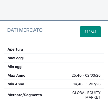
Formaz
Specific
Statisti
Avvisi
DATI MERCATO
SERALE
Market
KID
Apertura
Max oggi
Min oggi
Max Anno
25,40 - 02/03/26
Min Anno
14,46 - 16/07/26
GLOBAL EQUITY
Mercato/Segmento
MARKET