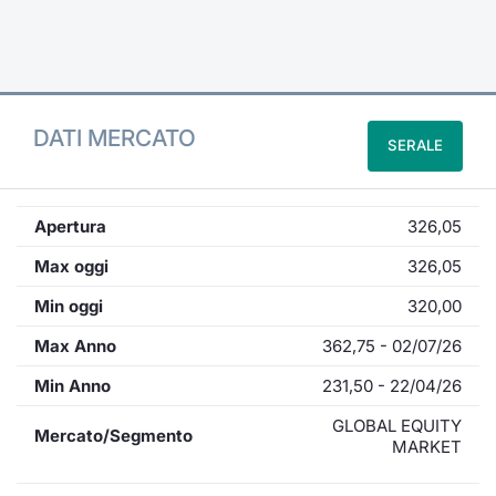
Formaz
Specific
Statisti
Avvisi
DATI MERCATO
SERALE
Market
KID
Apertura
326,05
Max oggi
326,05
Min oggi
320,00
Max Anno
362,75 - 02/07/26
Min Anno
231,50 - 22/04/26
GLOBAL EQUITY
Mercato/Segmento
MARKET