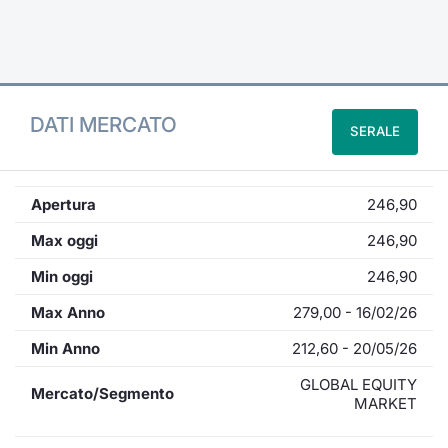
Formaz
Specific
Statisti
Avvisi
DATI MERCATO
SERALE
Market
KID
Apertura
246,90
Max oggi
246,90
Min oggi
246,90
Max Anno
279,00 - 16/02/26
Min Anno
212,60 - 20/05/26
GLOBAL EQUITY
Mercato/Segmento
MARKET