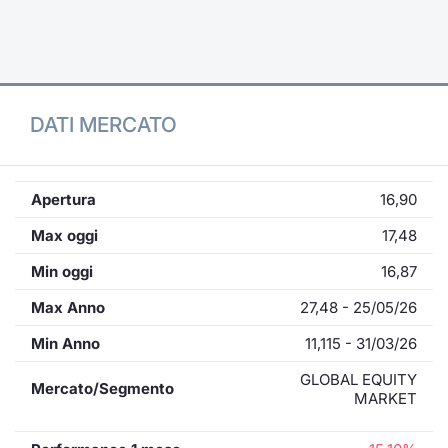
Formaz
Specific
Statisti
Avvisi
DATI MERCATO
Market
KID
Apertura
16,90
Max oggi
17,48
Min oggi
16,87
Max Anno
27,48 - 25/05/26
Min Anno
11,115 - 31/03/26
GLOBAL EQUITY
Mercato/Segmento
MARKET