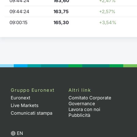
09:44:24
163,60
+2,47%
09:44:24
163,75
+2,57%
09:00:15
165,30
+3,54%
Gruppo Euronext
Altri link
Euronext
Comitato Corporate
Governance
Live Markets
Lavora con noi
Comunicati stampa
Pubblicità
EN