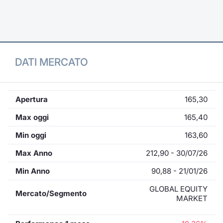
Formaz
Specific
Statisti
Avvisi
DATI MERCATO
Market
KID
Apertura
165,30
Max oggi
165,40
Min oggi
163,60
Max Anno
212,90 - 30/07/26
Min Anno
90,88 - 21/01/26
GLOBAL EQUITY
Mercato/Segmento
MARKET