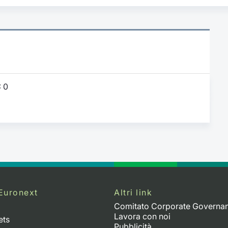
:
0
Euronext
Altri link
Comitato Corporate Governa
Lavora con noi
ets
Pubblicità