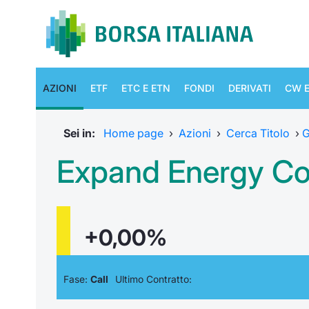
AZIONI
ETF
ETC E ETN
FONDI
DERIVATI
CW E
Sei in:
Home page
›
Azioni
›
Cerca Titolo
›
G
Expand Energy Co
+0,00%
Fase:
Call
Ultimo Contratto: