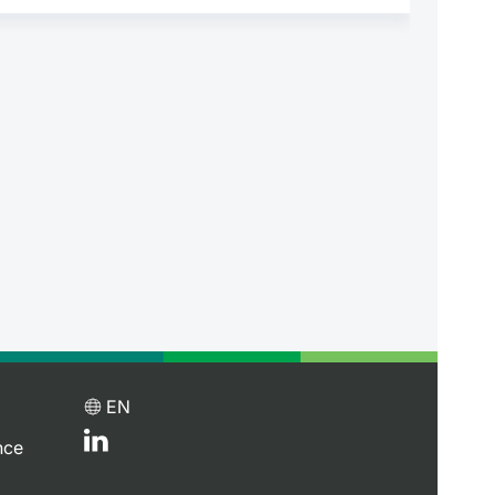
EN
nce