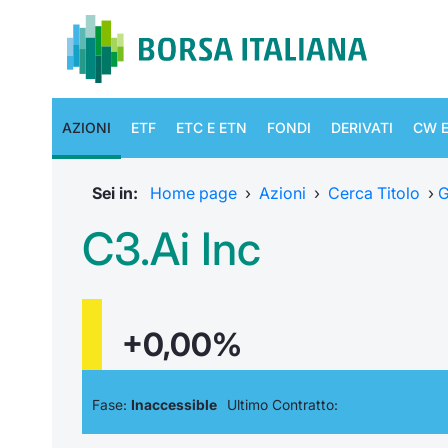
AZIONI
ETF
ETC E ETN
FONDI
DERIVATI
CW E
Sei in:
Home page
›
Azioni
›
Cerca Titolo
›
G
C3.Ai Inc
+0,00%
Fase:
Inaccessible
Ultimo Contratto: