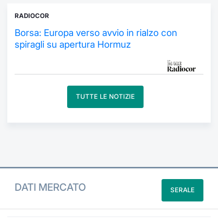
Formaz
Specific
RADIOCOR
Statisti
Borsa: Europa verso avvio in rialzo con
Avvisi
spiragli su apertura Hormuz
Market
KID
TUTTE LE NOTIZIE
DATI MERCATO
SERALE