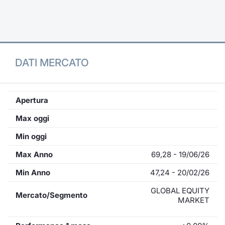
Formaz
Specific
Statisti
Avvisi
DATI MERCATO
Market
KID
Apertura
Max oggi
Min oggi
Max Anno
69,28 - 19/06/26
Min Anno
47,24 - 20/02/26
GLOBAL EQUITY
Mercato/Segmento
MARKET