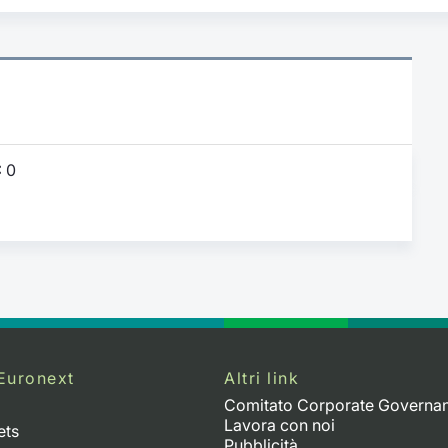
:
0
Euronext
Altri link
Comitato Corporate Governa
Lavora con noi
ets
Pubblicità