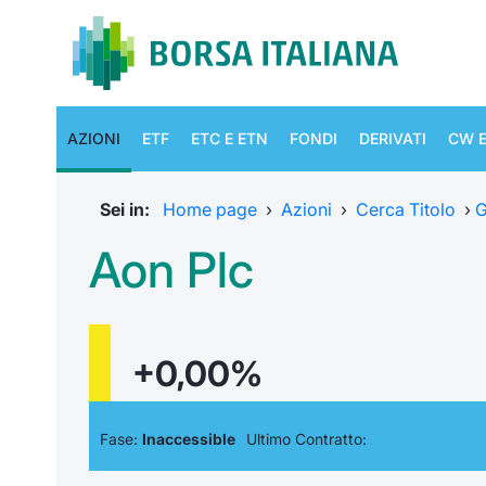
AZIONI
ETF
ETC E ETN
FONDI
DERIVATI
CW E
Sei in:
Home page
›
Azioni
›
Cerca Titolo
›
G
Aon Plc
+0,00%
Fase:
Inaccessible
Ultimo Contratto: