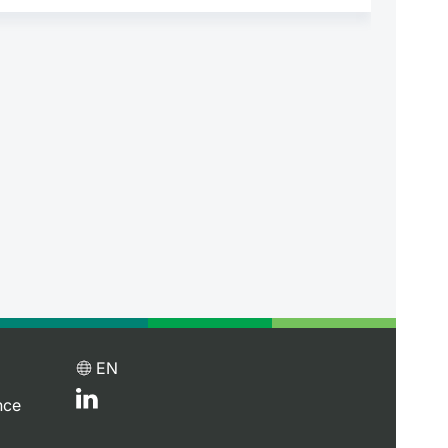
EN
nce