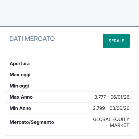
Formaz
Specific
Statisti
Avvisi
DATI MERCATO
SERALE
Market
KID
Apertura
Max oggi
Min oggi
Max Anno
3,777 - 06/01/26
Min Anno
2,799 - 03/06/26
GLOBAL EQUITY
Mercato/Segmento
MARKET