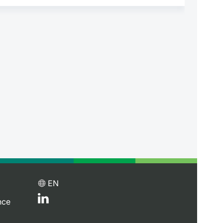
EN
nce