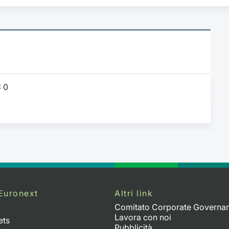
:
0
Euronext
Altri link
Comitato Corporate Governa
Lavora con noi
ets
Pubblicità