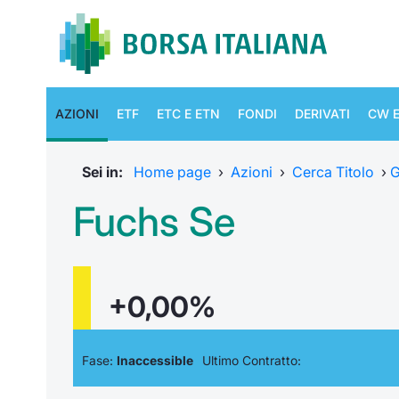
AZIONI
ETF
ETC E ETN
FONDI
DERIVATI
CW E
Sei in:
Home page
›
Azioni
›
Cerca Titolo
›
G
Fuchs Se
+0,00%
Fase:
Inaccessible
Ultimo Contratto: