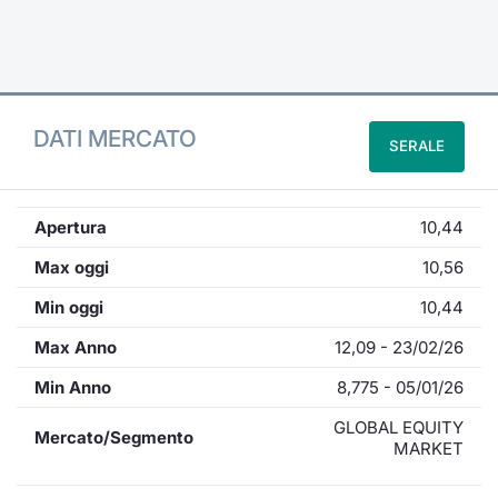
Formaz
Specific
Statisti
Avvisi
DATI MERCATO
SERALE
Market
KID
Apertura
10,44
Max oggi
10,56
Min oggi
10,44
Max Anno
12,09 - 23/02/26
Min Anno
8,775 - 05/01/26
GLOBAL EQUITY
Mercato/Segmento
MARKET