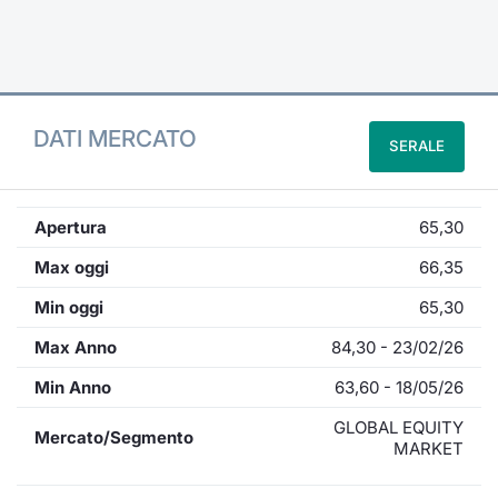
Formaz
Specific
Statisti
Avvisi
DATI MERCATO
SERALE
Market
KID
Apertura
65,30
Max oggi
66,35
Min oggi
65,30
Max Anno
84,30 - 23/02/26
Min Anno
63,60 - 18/05/26
GLOBAL EQUITY
Mercato/Segmento
MARKET