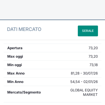
Formaz
Specific
Statisti
Avvisi
DATI MERCATO
SERALE
Market
KID
Apertura
73,20
Max oggi
73,20
Min oggi
73,18
Max Anno
81,28 - 30/07/26
Min Anno
54,54 - 02/01/26
GLOBAL EQUITY
Mercato/Segmento
MARKET