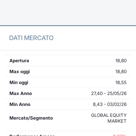
Formaz
Specific
Statisti
Avvisi
DATI MERCATO
Market
KID
Apertura
18,80
Max oggi
18,80
Min oggi
18,55
Max Anno
27,40 - 25/05/26
Min Anno
8,43 - 03/02/26
GLOBAL EQUITY
Mercato/Segmento
MARKET