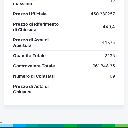
12
Formaz
massimo
Specific
Prezzo Ufficiale
450,280257
Statisti
Avvisi
Prezzo di Riferimento
449,4
di Chiusura
Market
Prezzo di Asta di
447,75
Apertura
KID
Quantità Totale
2.135
Controvalore Totale
961.348,35
Numero di Contratti
109
Prezzo di Asta di
Chiusura
..