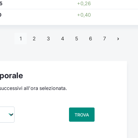
5
+0,26
0
+0,40
1
2
3
4
5
6
7
porale
 successivi all'ora selezionata.
TROVA