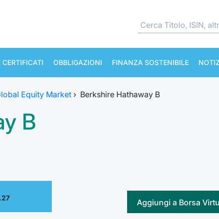
 CERTIFICATI
OBBLIGAZIONI
FINANZA SOSTENIBILE
NOTIZ
lobal Equity Market
›
Berkshire Hathaway B
ay B
.27
Aggiungi a Borsa Virt