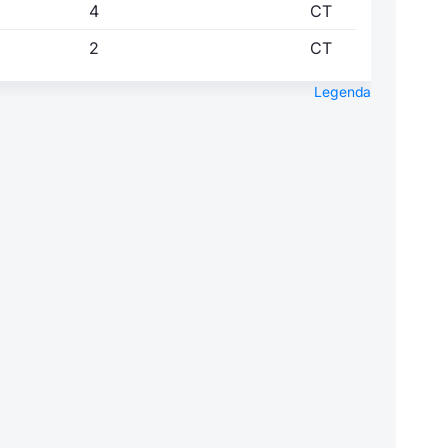
4
CT
2
CT
Legenda