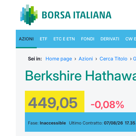
AZIONI
ETF
ETC E ETN
FONDI
DERIVATI
CW E
Sei in:
Home page
›
Azioni
›
Cerca Titolo
›
G
Berkshire Hathaw
449,05
-0,08%
Fase:
Inaccessible
Ultimo Contratto:
07/08/26 17.35