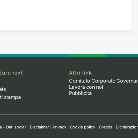
Euronext
Altri link
Comitato Corporate Governa
Lavora con noi
ets
Pubblicità
ti stampa
 - Dati sociali
|
Disclaimer
|
Privacy
|
Cookie policy
|
Credits
|
Dichiarazion