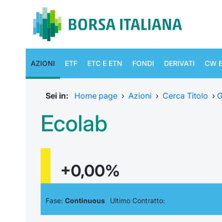
AZIONI
ETF
ETC E ETN
FONDI
DERIVATI
CW E
Sei in:
Home page
›
Azioni
›
Cerca Titolo
›
G
Ecolab
+0,00%
Fase:
Continuous
Ultimo Contratto: