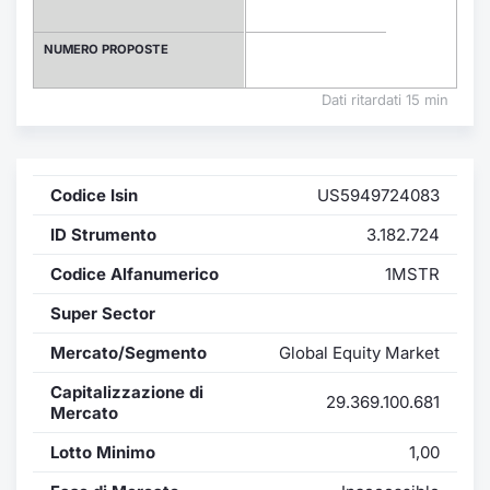
Formaz
Specific
NUMERO PROPOSTE
Statisti
Avvisi
Dati ritardati 15 min
Market
Codice Isin
US5949724083
KID
ID Strumento
3.182.724
Codice Alfanumerico
1MSTR
Super Sector
Mercato/Segmento
Global Equity Market
Capitalizzazione di
29.369.100.681
Mercato
Lotto Minimo
1,00