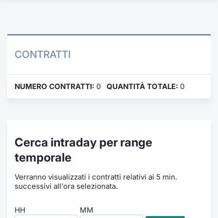
Formaz
Specific
Statisti
Avvisi
CONTRATTI
Market
NUMERO CONTRATTI:
0
QUANTITÀ TOTALE:
0
KID
Cerca intraday per range
temporale
Verranno visualizzati i contratti relativi ai 5 min.
successivi all'ora selezionata.
HH
MM